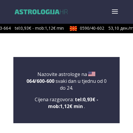
3-664
tel:0,93€ - mob:1,12€ min
0590/40-602
53,10 ден./mi
Nazovite astrologe na
064/600-600
svaki dan u tjednu od 0
do 24.
Cijena razgovora:
tel:0,93€ -
mob:1,12€ min
.