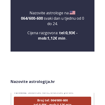
Nazovite astrologe na
064/600-600
svaki dan u tjednu od 0
do 24.
Cijena razgovora:
tel:0,93€ -
mob:1,12€ min
.
LUCIJA
/ Kod #136
Nazovite astrologija.hr
Tarot savjetnik je zauzet
TEHNIKE:
sudbinske karte, anđeoske poruke
Broj tel: 064/600-600
tel:0,93€ - mob:1,12€ min