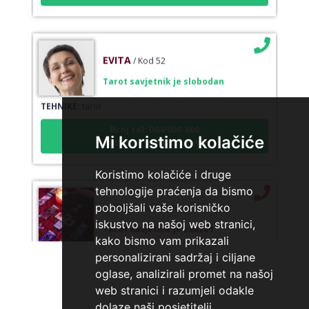
EVITA
/ Kod 52
Tarot savjetnik je slobodan
TEHNIKE:
tarot
Broj tel: 064/600-600
tel:0,93€ - mob:1,12€ min
Mi koristimo kolačiće
Koristimo kolačiće i druge
tehnologije praćenja da bismo
LUCIJA
/ Kod #136
poboljšali vaše korisničko
Tarot savjetnik je zauzet
iskustvo na našoj web stranici,
kako bismo vam prikazali
TEHNIKE:
sudbinske karte, anđeoske poruke
personalizirani sadržaj i ciljane
Broj tel: 064/600-600
oglase, analizirali promet na našoj
tel:0,93€ - mob:1,12€ min
web stranici i razumjeli odakle
dolaze naši posjetitelji.