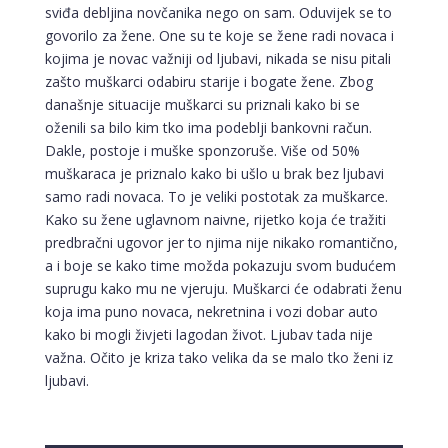
sviđa debljina novčanika nego on sam. Oduvijek se to
govorilo za žene. One su te koje se žene radi novaca i
kojima je novac važniji od ljubavi, nikada se nisu pitali
zašto muškarci odabiru starije i bogate žene. Zbog
današnje situacije muškarci su priznali kako bi se
oženili sa bilo kim tko ima podeblji bankovni račun.
Dakle, postoje i muške sponzoruše. Više od 50%
muškaraca je priznalo kako bi ušlo u brak bez ljubavi
samo radi novaca. To je veliki postotak za muškarce.
Kako su žene uglavnom naivne, rijetko koja će tražiti
predbračni ugovor jer to njima nije nikako romantično,
a i boje se kako time možda pokazuju svom budućem
suprugu kako mu ne vjeruju. Muškarci će odabrati ženu
koja ima puno novaca, nekretnina i vozi dobar auto
kako bi mogli živjeti lagodan život. Ljubav tada nije
važna. Očito je kriza tako velika da se malo tko ženi iz
ljubavi.