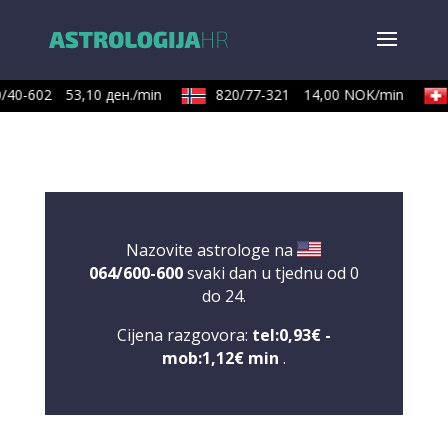
/40-602
53,10 ден./min
820/77-321
14,00 NOK/min
Nazovite astrologe na
064/600-600
svaki dan u tjednu od 0
do 24.
Cijena razgovora:
tel:0,93€ -
mob:1,12€ min
.