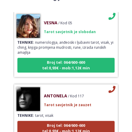
VESNA
/ Kod 05
Tarot savjetnik je slobodan
TEHNIKE:
numerologija, anđeoski i ljubavni tarot, visak, yi
ching, knjiga promjena mudrosti, rune, izrada runskih
amajlija
Broj tel: 064/600-600
tel:0,93€ - mob:1,12€ min
ANTONELA
/ Kod 117
Tarot savjetnik je zauzet
TEHNIKE:
tarot, visak
Broj tel: 064/600-600
tel:0,93€ - mob:1,12€ min