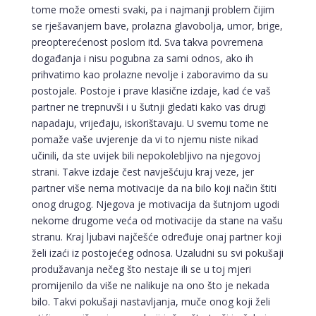
tome može omesti svaki, pa i najmanji problem čijim
se rješavanjem bave, prolazna glavobolja, umor, brige,
preopterećenost poslom itd. Sva takva povremena
događanja i nisu pogubna za sami odnos, ako ih
prihvatimo kao prolazne nevolje i zaboravimo da su
postojale. Postoje i prave klasične izdaje, kad će vaš
partner ne trepnuvši i u šutnji gledati kako vas drugi
napadaju, vrijeđaju, iskorištavaju. U svemu tome ne
pomaže vaše uvjerenje da vi to njemu niste nikad
učinili, da ste uvijek bili nepokolebljivo na njegovoj
strani. Takve izdaje čest navješćuju kraj veze, jer
partner više nema motivacije da na bilo koji način štiti
onog drugog. Njegova je motivacija da šutnjom ugodi
nekome drugome veća od motivacije da stane na vašu
stranu. Kraj ljubavi najčešće određuje onaj partner koji
želi izaći iz postojećeg odnosa. Uzaludni su svi pokušaji
produžavanja nečeg što nestaje ili se u toj mjeri
promijenilo da više ne nalikuje na ono što je nekada
bilo. Takvi pokušaji nastavljanja, muče onog koji želi