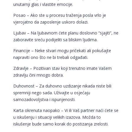
unutarnji glas i vlastite emocije.
Posao – Ako ste u procesu traženja posla vrlo je
vjerojatno da zaposlenje uskoro dolazi.
Ljubav – Na ljubavnom ćete planu doslovno “sjajiti”, ne
zaboravite sreću podijeliti sa bliskim ljudima.
Financije – Neke stvari mogu pričekati ali pokušajte
napraviti ono što ne bi trebali odgađati.
Zdravlje – Pozitivan stav koji trenutno imate Vašem
zdravlju čini mnogo dobra.
Duhovnost – Za duhovno uzdizanje nikada niste bili
spremniji nego sada. Uživajte u osjećaju
samozadovoljstva i ispunjenosti.
Karta okrenuta naopako – Vi ili Vaš partner naći ćete se
u iskušenju i situaciji velikih izazova. Možda to
iskušenje bude samo korak do postizanja zrelosti.