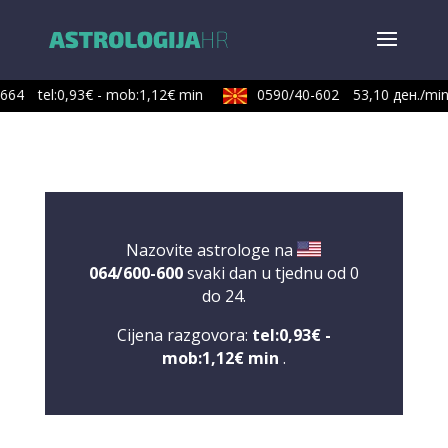
64
tel:0,93€ - mob:1,12€ min
0590/40-602
53,10 ден./min
Nazovite astrologe na
064/600-600
svaki dan u tjednu od 0
do 24.
Cijena razgovora:
tel:0,93€ -
mob:1,12€ min
.