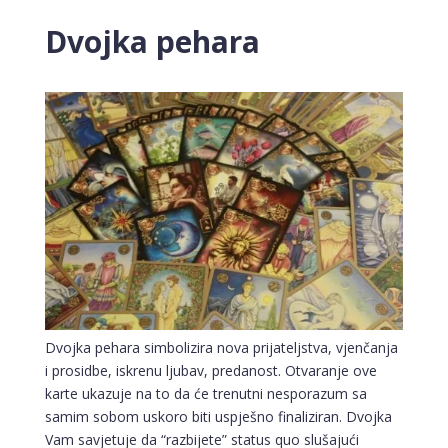
Dvojka pehara
Dvojka pehara simbolizira nova prijateljstva, vjenčanja
i prosidbe, iskrenu ljubav, predanost. Otvaranje ove
karte ukazuje na to da će trenutni nesporazum sa
samim sobom uskoro biti uspješno finaliziran. Dvojka
Vam savjetuje da “razbijete” status quo slušajući