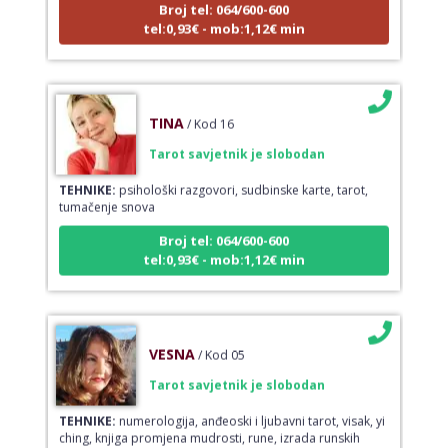
tel:0,93€ - mob:1,12€ min
TINA
/ Kod 16
Tarot savjetnik je slobodan
TEHNIKE:
psihološki razgovori, sudbinske karte, tarot,
tumačenje snova
Broj tel: 064/600-600
tel:0,93€ - mob:1,12€ min
VESNA
/ Kod 05
Tarot savjetnik je slobodan
TEHNIKE:
numerologija, anđeoski i ljubavni tarot, visak, yi
ching, knjiga promjena mudrosti, rune, izrada runskih
amajlija