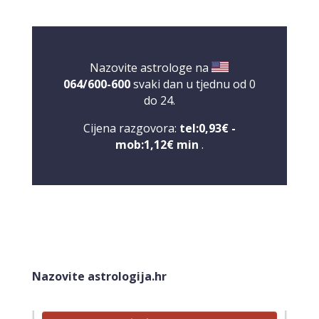
Nazovite astrologe na
064/600-600
svaki dan u tjednu od 0
do 24.
Cijena razgovora:
tel:0,93€ -
mob:1,12€ min
.
LUCIJA
/ Kod #136
Tarot savjetnik je zauzet
Nazovite astrologija.hr
TEHNIKE:
sudbinske karte, anđeoske poruke
Broj tel: 064/600-600