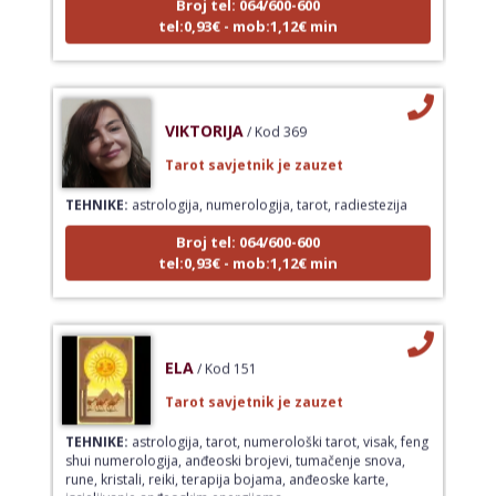
tel:0,93€ - mob:1,12€ min
VIKTORIJA
/ Kod 369
Tarot savjetnik je zauzet
TEHNIKE:
astrologija, numerologija, tarot, radiestezija
Broj tel: 064/600-600
tel:0,93€ - mob:1,12€ min
ELA
/ Kod 151
Tarot savjetnik je zauzet
TEHNIKE:
astrologija, tarot, numerološki tarot, visak, feng
shui numerologija, anđeoski brojevi, tumačenje snova,
rune, kristali, reiki, terapija bojama, anđeoske karte,
iscjeljivanje anđeoskim energijama