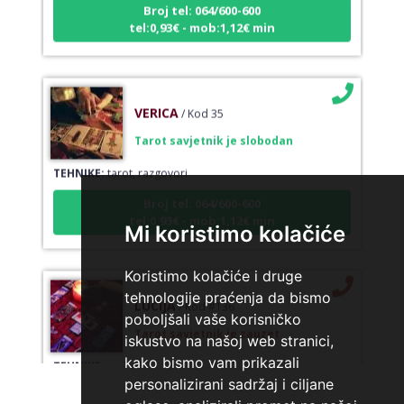
tel:0,93€ - mob:1,12€ min
VERICA
/ Kod 35
Tarot savjetnik je slobodan
TEHNIKE:
tarot, razgovori
Broj tel: 064/600-600
tel:0,93€ - mob:1,12€ min
Mi koristimo kolačiće
Koristimo kolačiće i druge
LUCIJA
/ Kod #136
tehnologije praćenja da bismo
poboljšali vaše korisničko
Tarot savjetnik je zauzet
iskustvo na našoj web stranici,
TEHNIKE:
sudbinske karte, anđeoske poruke
kako bismo vam prikazali
Broj tel: 064/600-600
personalizirani sadržaj i ciljane
tel:0,93€ - mob:1,12€ min