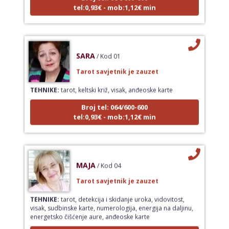
SARA
/ Kod 01
Tarot savjetnik je zauzet
TEHNIKE:
tarot, keltski križ, visak, anđeoske karte
Broj tel: 064/600-600
tel:0,93€ - mob:1,12€ min
MAJA
/ Kod 04
Tarot savjetnik je zauzet
TEHNIKE:
tarot, detekcija i skidanje uroka, vidovitost,
visak, sudbinske karte, numerologija, energija na daljinu,
energetsko čišćenje aure, anđeoske karte
Broj tel: 064/600-600