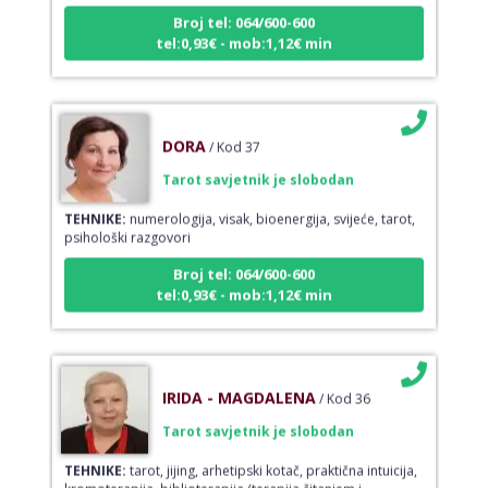
Broj tel: 064/600-600
tel:0,93€ - mob:1,12€ min
DORA
/ Kod 37
Tarot savjetnik je slobodan
TEHNIKE:
numerologija, visak, bioenergija, svijeće, tarot,
psihološki razgovori
Broj tel: 064/600-600
tel:0,93€ - mob:1,12€ min
IRIDA - MAGDALENA
/ Kod 36
Tarot savjetnik je slobodan
TEHNIKE:
tarot, jijing, arhetipski kotač, praktična intuicija,
kromoterapija, biblioterapija (terapija čitanjem i