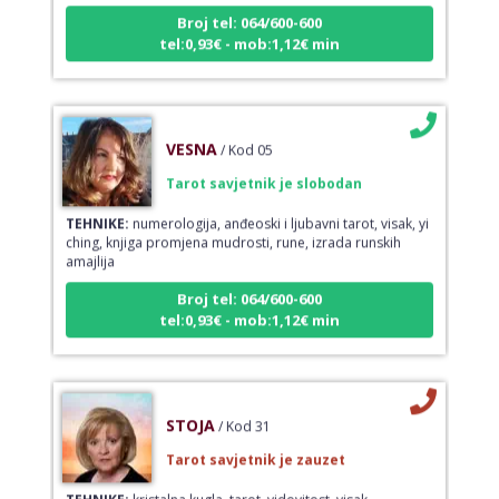
Broj tel: 064/600-600
tel:0,93€ - mob:1,12€ min
VESNA
/ Kod 05
Tarot savjetnik je slobodan
TEHNIKE:
numerologija, anđeoski i ljubavni tarot, visak, yi
ching, knjiga promjena mudrosti, rune, izrada runskih
amajlija
Broj tel: 064/600-600
tel:0,93€ - mob:1,12€ min
STOJA
/ Kod 31
Tarot savjetnik je zauzet
TEHNIKE:
kristalna kugla, tarot, vidovitost, visak