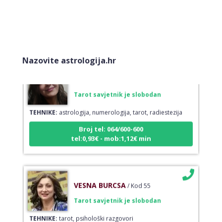
Broj tel: 064/600-600
tel:0,93€ - mob:1,12€ min
Nazovite astrologija.hr
VIKTORIJA
/ Kod 369
Tarot savjetnik je slobodan
TEHNIKE:
astrologija, numerologija, tarot, radiestezija
Broj tel: 064/600-600
tel:0,93€ - mob:1,12€ min
VESNA BURCSA
/ Kod 55
Tarot savjetnik je slobodan
TEHNIKE:
tarot, psihološki razgovori