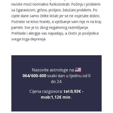
nećete moći normalno funkcionirati. Počinju i problemi
sa žgaravicom, grčevi, proljevi, želučani problemi. Po
cijele dane samo želite ležati jer se ne osjećate dobro.
Počnete se krivo hraniti, a vježbanje vam nije ni na kraj
pameti. Sve je to zbog negativnog razmišljanja.
Prehlade i alergije vas napadaju, a često je posljedica
LUCIJA
/ Kod #136
svega toga depresija.
Tarot savjetnik je zauzet
TEHNIKE:
sudbinske karte, anđeoske poruke
Broj tel: 064/600-600
tel:0,93€ - mob:1,12€ min
Nazovite astrologe na
064/600-600
svaki dan u tjednu od 0
do 24.
Cijena razgovora:
tel:0,93€ -
EMA
/ Kod 30
mob:1,12€ min
.
Tarot savjetnik je zauzet
TEHNIKE:
astrologija, tarot, lenormand karte, sudbinske
karte, numerologija