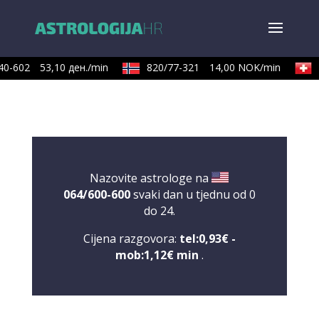
0-602
53,10 ден./min
820/77-321
14,00 NOK/min
0
Nazovite astrologe na
064/600-600
svaki dan u tjednu od 0
do 24.
Cijena razgovora:
tel:0,93€ -
mob:1,12€ min
.