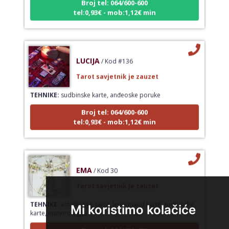
tel:0,93€ - mob:1,12€ min
LUCIJA
/ Kod #136
Tarot savjetnik je zauzet
TEHNIKE:
sudbinske karte, anđeoske poruke
Broj tel: 064/600-600
tel:0,93€ - mob:1,12€ min
EMA
/ Kod 30
Tarot savjetnik je zauzet
TEHNIKE:
astrologija, tarot, lenormand karte, sudbinske
karte, numerologija
Mi koristimo kolačiće
Broj tel: 064/600-600