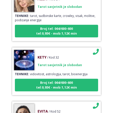
Tarot savjetnik je slobodan
TEHNIKE:
tarot, sudbinske karte, crowley, visak, molitve,
podizanje energije
Broj tel: 064/600-600
tel:0,93€ - mob:1,12€ min
KETY
/ Kod 32
Tarot savjetnik je slobodan
TEHNIKE:
vidovitost, astrologija, tarot, bioenergija
Broj tel: 064/600-600
tel:0,93€ - mob:1,12€ min
EVITA
/ Kod 52