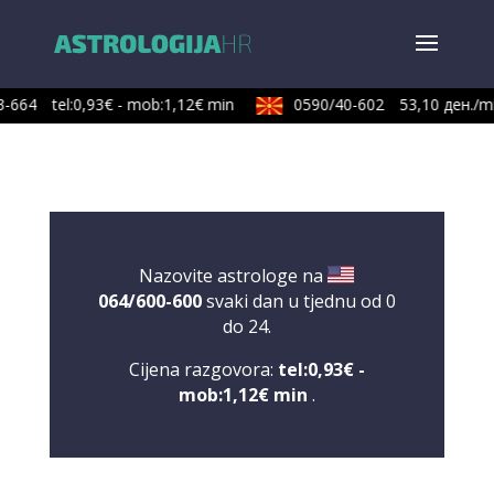
-664
tel:0,93€ - mob:1,12€ min
0590/40-602
53,10 ден./mi
Nazovite astrologe na
064/600-600
svaki dan u tjednu od 0
do 24.
Cijena razgovora:
tel:0,93€ -
mob:1,12€ min
.