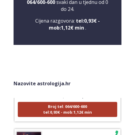
064/600-600
svaki dan u tjednu od 0
do 24.
Cijena razgovora:
tel:0,93€ -
mob:1,12€ min
.
LUCIJA
/ Kod #136
Tarot savjetnik je zauzet
Nazovite astrologija.hr
TEHNIKE:
sudbinske karte, anđeoske poruke
Broj tel: 064/600-600
tel:0,93€ - mob:1,12€ min