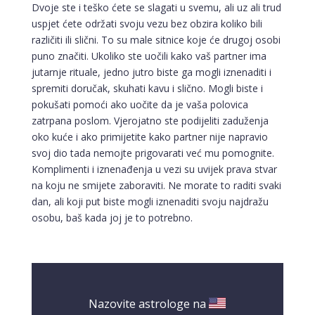
Dvoje ste i teško ćete se slagati u svemu, ali uz ali trud
uspjet ćete održati svoju vezu bez obzira koliko bili
različiti ili slični. To su male sitnice koje će drugoj osobi
puno značiti. Ukoliko ste uočili kako vaš partner ima
jutarnje rituale, jedno jutro biste ga mogli iznenaditi i
spremiti doručak, skuhati kavu i slično. Mogli biste i
pokušati pomoći ako uočite da je vaša polovica
zatrpana poslom. Vjerojatno ste podijeliti zaduženja
oko kuće i ako primijetite kako partner nije napravio
svoj dio tada nemojte prigovarati već mu pomognite.
Komplimenti i iznenađenja u vezi su uvijek prava stvar
na koju ne smijete zaboraviti. Ne morate to raditi svaki
dan, ali koji put biste mogli iznenaditi svoju najdražu
osobu, baš kada joj je to potrebno.
Nazovite astrologe na