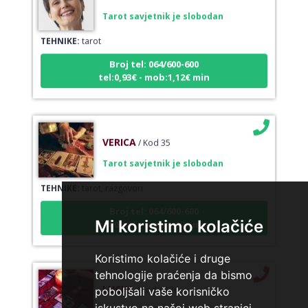
Tarot savjetnik je slobodan
TEHNIKE:
tarot
Broj tel: 064/600-600
tel:0,93€ - mob:1,12€ min
VERICA
/ Kod 35
Tarot savjetnik je slobodan
TEHNIKE:
tarot, razgovori
Broj tel: 064/600-600
tel:0,93€ - mob:1,12€ min
Mi koristimo kolačiće
Koristimo kolačiće i druge
tehnologije praćenja da bismo
LUCIJA
/ Kod #136
poboljšali vaše korisničko
Tarot savjetnik je zauzet