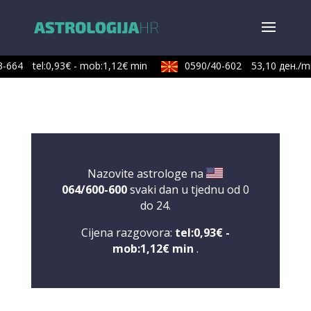
-664
tel:0,93€ - mob:1,12€ min
0590/40-602
53,10 ден./mi
Nazovite astrologe na
064/600-600
svaki dan u tjednu od 0
do 24.
Cijena razgovora:
tel:0,93€ -
mob:1,12€ min
.