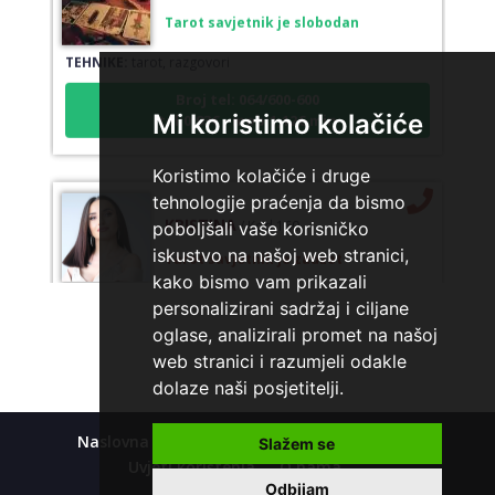
Tarot savjetnik je slobodan
TEHNIKE:
tarot, razgovori
Broj tel: 064/600-600
tel:0,93€ - mob:1,12€ min
Mi koristimo kolačiće
Koristimo kolačiće i druge
tehnologije praćenja da bismo
KRISTINA
/ Kod 160
poboljšali vaše korisničko
Tarot savjetnik je zauzet
iskustvo na našoj web stranici,
kako bismo vam prikazali
TEHNIKE:
asrologija; numerologija, tarot
personalizirani sadržaj i ciljane
Broj tel: 064/600-600
oglase, analizirali promet na našoj
tel:0,93€ - mob:1,12€ min
web stranici i razumjeli odakle
dolaze naši posjetitelji.
Naslovna
Kolačići
Polica privatnosti
Slažem se
VESNA
/ Kod 05
Uvjeti korištenja
O nama
Tarot savjetnik je slobodan
Odbijam