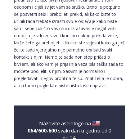
osobom i cijeli svijet vam se srušio. Bitno je potpuno
se posvetiti sebi i preboljeti prekid, ali kako biste to
učinili tada trebate izraziti svoje osjećaje kako biste
sami sebe čuli što vas muči. Izražavanje negativnih
emocija je vrlo zdravo i korisno nakon prekida veze,
lakše ćete ga preboljeti. Ukoliko ste svjesni kako ga još
želite tada vjerojatno nije pametno obrisati svaki
kontakt s njim. Nemojte sada non stop pričati o
bivšem, ali ako vam je prijašnja veza bila teška tada to
možete podijeliti s njim. Sasvim je normalno i
pregledavati njegov profil na fejsu. Znatiželja je dobra,
a tu i tamo pogledate niste ništa loše napravili.
Nazovite astrologe na
064/600-600
svaki dan u tjednu od 0
do 24.