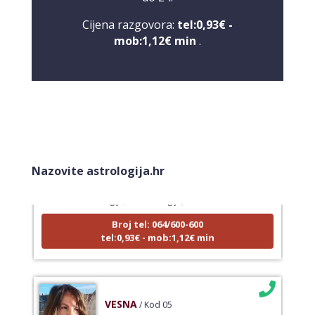
Cijena razgovora:
tel:0,93€ -
mob:1,12€ min
.
KRISTINA
/ Kod 160
Tarot savjetnik je zauzet
Nazovite astrologija.hr
TEHNIKE:
asrologija; numerologija, tarot
Broj tel: 064/600-600
tel:0,93€ - mob:1,12€ min
VESNA
/ Kod 05