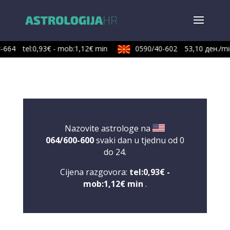
-664
tel:0,93€ - mob:1,12€ min
0590/40-602
53,10 ден./min
Nazovite astrologe na
064/600-600
svaki dan u tjednu od 0
do 24.
Cijena razgovora:
tel:0,93€ -
mob:1,12€ min
.