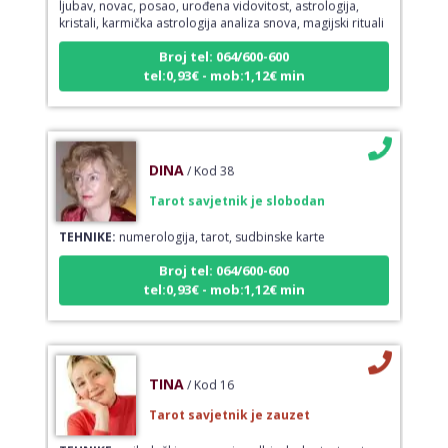
kristali, karmička astrologija analiza snova, magijski rituali
Broj tel: 064/600-600
tel:0,93€ - mob:1,12€ min
DINA
/ Kod 38
Tarot savjetnik je slobodan
TEHNIKE:
numerologija, tarot, sudbinske karte
Broj tel: 064/600-600
tel:0,93€ - mob:1,12€ min
TINA
/ Kod 16
Tarot savjetnik je zauzet
TEHNIKE:
psihološki razgovori, sudbinske karte, tarot,