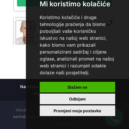
Mi koristimo kolačiće
Koristimo kolačiće i druge
tehnologije praćenja da bismo
DENI
/ Kod 15
poboljšali vaše korisničko
Tarot savjetnik je zauzet
iskustvo na našoj web stranici,
kako bismo vam prikazali
TEHNIKE:
tarot, tarot marseille, ljubavni tarot, visak
personalizirani sadržaj i ciljane
Broj tel: 064/600-600
oglase, analizirali promet na našoj
tel:0,93€ - mob:1,12€ min
web stranici i razumjeli odakle
dolaze naši posjetitelji.
Naslovna
Kolačići
Polica privatnosti
TEODORA
Slažem se
/ Kod 29
Uvjeti korištenja
O nama
Tarot savjetnik je slobodan
Odbijam
TEHNIKE:
tarot, lenormand, crowley, visak, kristalna
Maratela mreže d.o.o., 072700700, +18 Copyright Ⓒ
Promjeni moje postavke
kugla, terapija kristalima, čišćenje sure, izrada amajlija za
ljubav, novac, posao, urođena vidovitost, astrologija,
astrologija.hr
| Usluge smiju koristiti osobe starije od
kristali, karmička astrologija analiza snova, magijski rituali
+18 godina.