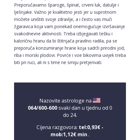
Preporučavamo šparoge, špinat, crveni luk, datulje i
lješnjake. Važno je kvalitetno jesti jer u suprotnom
možete uništiti svoje zdravlje, a i često vas muči
žgaravica koja vam ponekad onemogućuje izvršavanje
svakodnevne aktivnosti. Treba izbjegavati tešku i
kaloričnu hranu da bi štitnjača pravilno radila, pa se
preporuča konzumiranje hrane koja sadrži prirodni jod,
riba i morski plodovi. Povrće i voe bikovima uvijek treba
biti pri ruci, ali ni s time ne smiju pretjerivati.
Nazovite astrologe na
064/600-600
svaki dan u tjednu od 0
do 24.
Cijena razgovora:
tel:0,93€ -
mob:1,12€ min
.