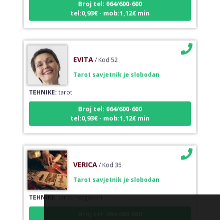
tel:0,93€ - mob:1,12€ min
EVITA
/ Kod 52
Tarot savjetnik je slobodan
TEHNIKE:
tarot
Broj tel: 064/600-600
tel:0,93€ - mob:1,12€ min
VERICA
/ Kod 35
Tarot savjetnik je slobodan
TEHNIKE:
tarot, razgovori
Broj tel: 064/600-600
tel:0,93€ - mob:1,12€ min