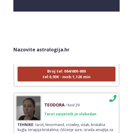
DENI
/ Kod 15
Tarot savjetnik je zauzet
Nazovite astrologija.hr
TEHNIKE:
tarot, tarot marseille, ljubavni tarot, visak
Broj tel: 064/600-600
tel:0,93€ - mob:1,12€ min
TEODORA
/ Kod 29
Tarot savjetnik je slobodan
TEHNIKE:
tarot, lenormand, crowley, visak, kristalna
kugla, terapija kristalima, čišćenje sure, izrada amajlija za
ljubav, novac, posao, urođena vidovitost, astrologija,