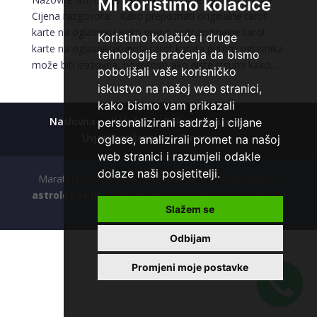
Mi koristimo kolačiće
Cijena razgovora: . Kako prepoznati originalne tarot
karte na oglasniku Kako prepoznati originalne tarot
Koristimo kolačiće i druge
karte na oglasnikuKupnja tarot karata putem oglasnika
tehnologije praćenja da bismo
može biti izazovna, pogotovo ako niste sigurni kako...
poboljšali vaše korisničko
iskustvo na našoj web stranici,
kako bismo vam prikazali
Naslovna
Kolačići
Polica privatnosti
personalizirani sadržaj i ciljane
Uvjeti korištenja
O nama
oglase, analizirali promet na našoj
web stranici i razumjeli odakle
dolaze naši posjetitelji.
Maratela mreže d.o.o., 072700700, +18 Copyright Ⓒ
astrologija.hr
| Usluge smiju koristiti osobe starije od
Slažem se
+18 godina.
Odbijam
Promjeni moje postavke