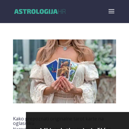
Kako prepoznati originalne tarot karte na
oglasniku
Nazovite astrologe na svaki dan u tjednu od 0 do 24.